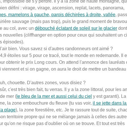
, impossible de s'y perdre. Il y a la zone de haute montagne, qui
ien défini : virage, virage, ascension, replat, lacets, panorama,
es, mamelons à gauche, parois déchirées à droite, vallée
, pas
lairière sauvage (mais pas trop), puis le grand moment de bravour
e au col, avec un
débouché éclatant de soleil sur le glacier
dont
s nouvelles (
cliffhanger
en option pour ceux qui souhaitent un ci
s épisodes).
'air bien. Vous savez si d'autres randonneurs ont aimé ?
,9 étoiles sur 5 pour ce tracé, tout le monde en redemande. Il e
ur obtenir le prix Long cours. On attend l'annonce des lauréats
i viennent et si on gagne, on aura le droit de mettre un bandeau
h, chouette. D'autres zones, vous disiez ?
ûr, c'est très bien fait, tu verras. Il y a la zone littoral, pour les
de mer (
le bleu de la mer et aussi celui du ciel
y est garanti). L
e, la zone embouchure du fleuve (tu vas voir,
il se jette dans l
la plage
), la zone forestière, etc. Je te rassure tout de suite, ch
on territoire propre qui ne se mélange jamais à celles des autre
ur qu'on ne risque pas d'oublier où on se trouve. Et tout est très