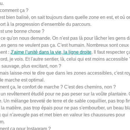
u.
comment ça ?
st bien balisé, on sait toujours dans quelle zone en est, et où o
ort à la progression d'ensemble du parcours.
est une bonne chose ?
 ce qu'on nous demande. On n'est pas là pour lâcher les gens d
 Les gens ne veulent pas ça. C'est humain. Nombreux sont ceux 
ent :
J’aime l’unité dans la vie, la ligne droite
. Il faut respecter ç
rd, je vois. Et l'autre sentier, là, celui qui est moins accessible ?
us sauvage, plus excitant, non ?
is laisse-moi te dire que dans les zones accessibles, c'est roy
de marche est optimal.
nt ça, le confort de marche ? C'est des chemins, non ?
un revêtement étudié pour ne pas peser sur la voûte plantaire. 
e. Un mélange breveté de terre et de sable coquillier, pas trop fi
 la matière, pas trop épais pour ne pas s'embourber, un beau bl
 qui n'aveugle pas et met bien en valeur les chaussures pour
am.
nt ça pour Instagram ?