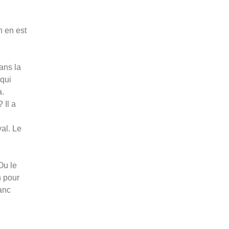
n en est
ans la
qui
a.
 Il a
al. Le
Ou le
n pour
anc