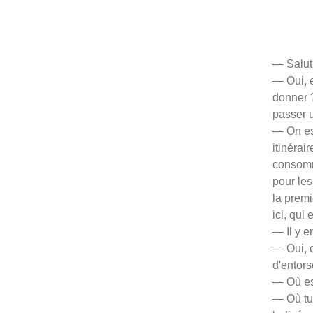
— Salut
— Oui, e
donner ?
passer 
— On est
itinéra
consomma
pour les
la premi
ici, qui
— Il y e
— Oui, c
d'entors
— Où es
— Où tu 