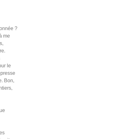
donnée ?
 à me
s,
re.
s
ur le
 presse
e. Bon,
tiers,
que
nes