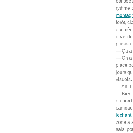
balisées
rythme b
montagn
forêt, c
qui mèn
diras de
plusieur
— Ça a l
— On a 4
placé po
jours qu
visuels.
— Ah. Eu
— Bien s
du bord 
campagn
léchant 
zone a s
sais, po