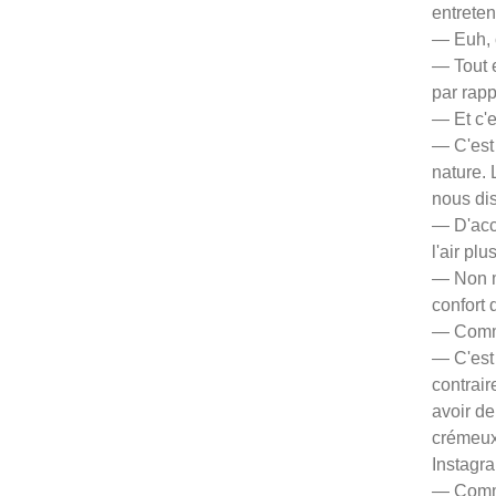
entreten
— Euh, 
— Tout e
par rapp
— Et c'
— C'est
nature.
nous dis
— D'acco
l'air pl
— Non ma
confort 
— Comme
— C'est 
contrair
avoir de
crémeux
Instagr
— Comme