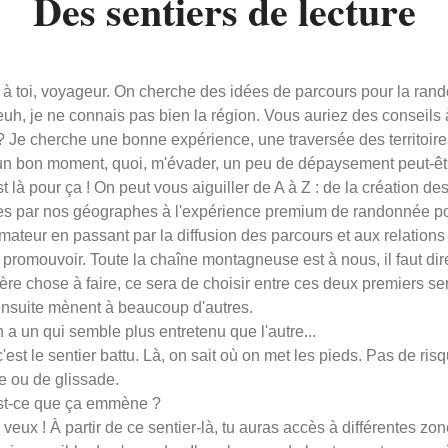
Des sentiers de lecture
 à toi, voyageur. On cherche des idées de parcours pour la ran
uh, je ne connais pas bien la région. Vous auriez des conseils
 Je cherche une bonne expérience, une traversée des territoire
un bon moment, quoi, m'évader, un peu de dépaysement peut-êt
 là pour ça ! On peut vous aiguiller de A à Z : de la création de
ires par nos géographes à l'expérience premium de randonnée po
teur en passant par la diffusion des parcours et aux relations
 promouvoir. Toute la chaîne montagneuse est à nous, il faut dir
ère chose à faire, ce sera de choisir entre ces deux premiers sen
 ensuite mènent à beaucoup d'autres.
n a un qui semble plus entretenu que l'autre...
'est le sentier battu. Là, on sait où on met les pieds. Pas de ris
e ou de glissade.
t-ce que ça emmène ?
veux ! À partir de ce sentier-là, tu auras accès à différentes zo