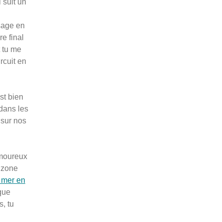
 suit un
sage en
e final
 tu me
rcuit en
st bien
 dans les
 sur nos
 amoureux
a zone
a mer en
aque
s, tu