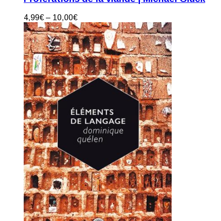
4,99
€
–
10,00
€