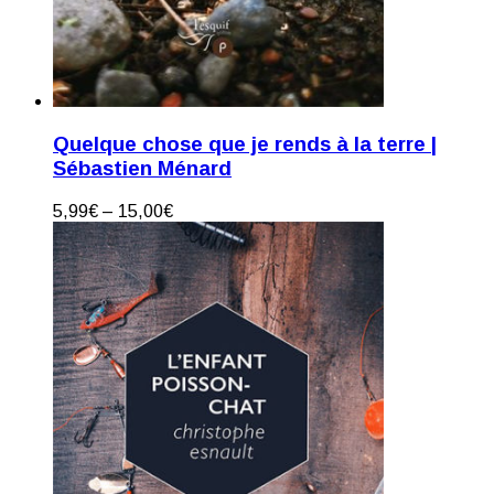
Quelque chose que je rends à la terre |
Sébastien Ménard
5,99
€
–
15,00
€