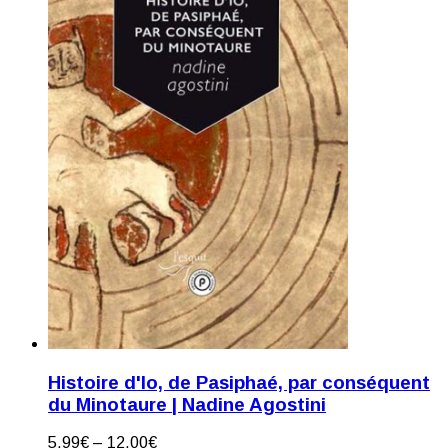
Histoire d'Io, de Pasiphaé, par conséquent
du Minotaure | Nadine Agostini
5,99
€
–
12,00
€