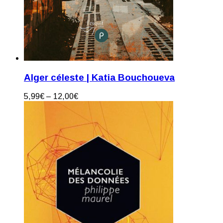
Alger céleste | Katia Bouchoueva
5,99
€
–
12,00
€