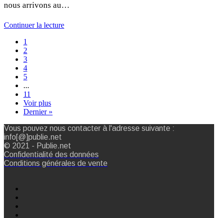
nous arrivons au…
Continuer la lecture
1
2
3
4
5
...
11
Voir plus
Dernier »
Vous pouvez nous contacter à l'adresse suivante :
info[@]publie.net
© 2021 - Publie.net
Confidentialité des données
Conditions générales de vente