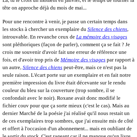
Là, tu te crois un moment en janvier, et le temps de tourner la
tête on approche déjà du mois de mai...
Pour une rencontre à venir, je passe un certain temps dans
les stocks à chercher un exemplaire du
Silence des chiens
,
introuvable. En revanche ceux de
La mémoire des visages
sont pléthoriques (façon de parler), comment ça se fait ? Je
crois me souvenir d'avoir fait une erreur de référence une
fois, et d'avoir trop pris de
Mémoire des visages
par rapport à
un autre,
Silence des chiens
peut-être, mais ce n'est pas la
seule raison. L'écart porte sur
un
exemplaire et en fait notre
première impression du livre était décevante sur le rendu
couleur du bleu sur la couverture (trop sombre, il se
confondait avec le noir). Roxane avait donc modifié le
fichier couv pour que ça sorte mieux (c'est le cas). Mais au
dernier Marché de la poésie j'ai réalisé qu'il nous restait un
de ces exemplaires trop sombres, que j'ai ensuite mis de côté
et offert à l'occasion d'un abonnement... mais en oubliant de
le sortir du stock. C'est rageant car il ne manque qu'un livre