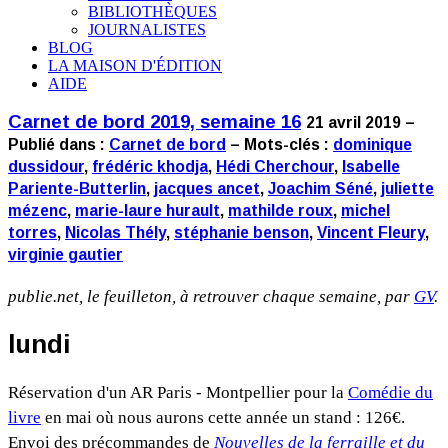
BIBLIOTHÈQUES
JOURNALISTES
BLOG
LA MAISON D'ÉDITION
AIDE
Carnet de bord 2019, semaine 16
21 avril 2019 –
Publié dans :
Carnet de bord
– Mots-clés :
dominique
dussidour
,
frédéric khodja
,
Hédi Cherchour
,
Isabelle
Pariente-Butterlin
,
jacques ancet
,
Joachim Séné
,
juliette
mézenc
,
marie-laure hurault
,
mathilde roux
,
michel
torres
,
Nicolas Thély
,
stéphanie benson
,
Vincent Fleury
,
virginie gautier
publie.net, le feuilleton, à retrouver chaque semaine, par
GV
.
lundi
Réservation d'un AR Paris - Montpellier pour la
Comédie du
livre
en mai où nous aurons cette année un stand : 126€.
Envoi des précommandes de
Nouvelles de la ferraille
et du