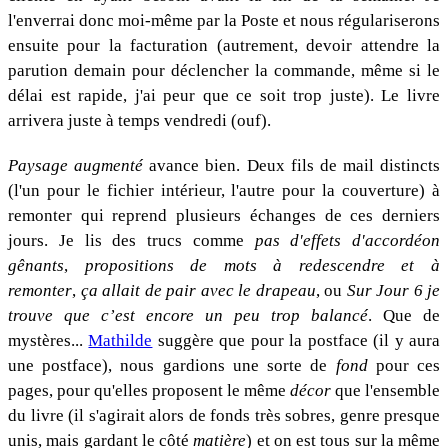
l'enverrai donc moi-même par la Poste et nous régulariserons
ensuite pour la facturation (autrement, devoir attendre la
parution demain pour déclencher la commande, même si le
délai est rapide, j'ai peur que ce soit trop juste). Le livre
arrivera juste à temps vendredi (ouf).
Paysage augmenté
avance bien. Deux fils de mail distincts
(l'un pour le fichier intérieur, l'autre pour la couverture) à
remonter qui reprend plusieurs échanges de ces derniers
jours. Je lis des trucs comme
pas d'effets d'accordéon
gênants
,
propositions de mots à redescendre et à
remonter
,
ça allait de pair avec le drapeau
, ou
Sur Jour 6 je
trouve que c’est encore un peu trop balancé
. Que de
mystères...
Mathilde
suggère que pour la postface (il y aura
une postface), nous gardions une sorte de
fond
pour ces
pages, pour qu'elles proposent le même
décor
que l'ensemble
du livre (il s'agirait alors de fonds très sobres, genre presque
unis, mais gardant le côté
matière
) et on est tous sur la même