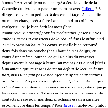
à nous ? Arriverai-je ou non chargé à Sète la veille de la
Comédie du livre pour passer un moment avec
Juliette
? Se
dirige-t-on vers un petit sac à dos casual façon âne citadin
ou mullet chargé prêt à faire l'ascension d'un col hors
catégorie ? Ai-je bien écrit les mots
flops
commerciaux,
attractif pour les traducteurs, peser sur vos
enthousiasmes et conscients de la réalité dans le même mail
?
Et l'expression
hauts les cœurs
s'est-elle bien retrouvé
deux fois dans ma bouche (et au bout de mes doigts) au
cours d'une même journée, ce qui n'a plus dû m'arriver
depuis avant le passage à l'euro (au moins) ? Et quand j'écris
à un auteur, que
c'est sans doute un défaut de lecture de ma
part, mais il ne faut pas le négliger : si après deux lectures
attentives je n'ai pas saisi ce glissement, c'est peut-être qu'il
est mal mis en valeur, ou un peu trop à distance,
est-ce que je
tiens quelque chose ? Et dans ces listes excel de noms et de
contacts presse pour nos deux prochains essais à paraître,
est-on encore dans les temps ? Pour
Erased
, table-t-on plutôt