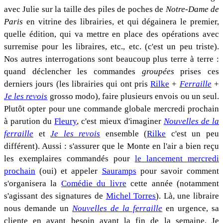
avec Julie sur la taille des piles de poches de
Notre-Dame de
Paris
en vitrine des librairies, et qui dégainera le premier,
quelle édition, qui va mettre en place des opérations avec
surremise pour les libraires, etc., etc. (c'est un peu triste).
Nos autres interrogations sont beaucoup plus terre à terre :
quand déclencher les commandes
groupées
prises ces
derniers jours (les librairies qui ont pris
Rilke
+
Ferraille
+
Je les revois
grosso modo), faire plusieurs envois ou un seul.
Plutôt opter pour une commande globale mercredi prochain
à parution du
Fleury
, c'est mieux d'imaginer
Nouvelles de la
ferraille
et
Je les revois
ensemble (
Rilke
c'est un peu
différent). Aussi : s'assurer que le Monte en l'air a bien reçu
les exemplaires commandés pour
le lancement mercredi
prochain
(oui) et appeler
Sauramps
pour savoir comment
s'organisera la
Comédie du livre
cette année (notamment
s'agissant des signatures de
Michel Torres
). Là, une libraire
nous demande un
Nouvelles de la ferraille
en urgence, sa
cliente en ayant besoin avant la fin de la semaine. Je