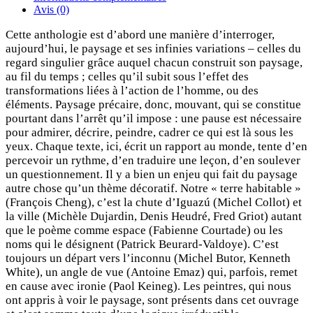
Avis (0)
Cette anthologie est d’abord une manière d’interroger,
aujourd’hui, le paysage et ses infinies variations – celles du
regard singulier grâce auquel chacun construit son paysage,
au fil du temps ; celles qu’il subit sous l’effet des
transformations liées à l’action de l’homme, ou des
éléments. Paysage précaire, donc, mouvant, qui se constitue
pourtant dans l’arrêt qu’il impose : une pause est nécessaire
pour admirer, décrire, peindre, cadrer ce qui est là sous les
yeux. Chaque texte, ici, écrit un rapport au monde, tente d’en
percevoir un rythme, d’en traduire une leçon, d’en soulever
un questionnement. Il y a bien un enjeu qui fait du paysage
autre chose qu’un thème décoratif. Notre « terre habitable »
(François Cheng), c’est la chute d’Iguazú (Michel Collot) et
la ville (Michèle Dujardin, Denis Heudré, Fred Griot) autant
que le poème comme espace (Fabienne Courtade) ou les
noms qui le désignent (Patrick Beurard-Valdoye). C’est
toujours un départ vers l’inconnu (Michel Butor, Kenneth
White), un angle de vue (Antoine Emaz) qui, parfois, remet
en cause avec ironie (Paol Keineg). Les peintres, qui nous
ont appris à voir le paysage, sont présents dans cet ouvrage