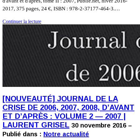
d'avant et d'après, tome II : 2007, Publie.net, hiver 2016-
2017, 375 pages, 24 €, ISBN : 978-2-37177-464-3.…
Continuer la lecture
[NOUVEAUTÉ] JOURNAL DE LA
CRISE DE 2006, 2007, 2008, D’AVANT
ET D’APRÈS : VOLUME 2 — 2007 |
LAURENT GRISEL
30 novembre 2016 –
Publié dans :
Notre actualité