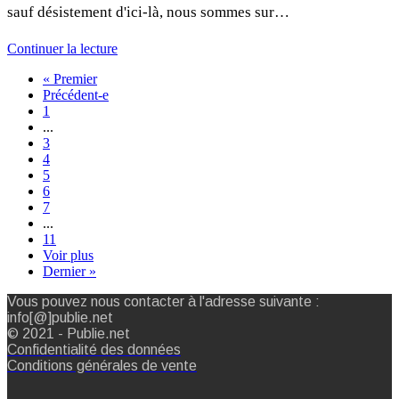
sauf désistement d'ici-là, nous sommes sur…
Continuer la lecture
« Premier
Précédent-e
1
...
3
4
5
6
7
...
11
Voir plus
Dernier »
Vous pouvez nous contacter à l'adresse suivante :
info[@]publie.net
© 2021 - Publie.net
Confidentialité des données
Conditions générales de vente