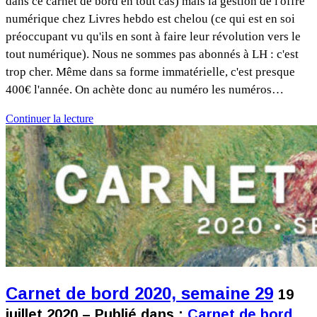
dans ce carnet de bord en tout cas) mais la gestion de l'offre
numérique chez Livres hebdo est chelou (ce qui est en soi
préoccupant vu qu'ils en sont à faire leur révolution vers le
tout numérique). Nous ne sommes pas abonnés à LH : c'est
trop cher. Même dans sa forme immatérielle, c'est presque
400€ l'année. On achète donc au numéro les numéros…
Continuer la lecture
Carnet de bord 2020, semaine 29
19
juillet 2020 – Publié dans :
Carnet de bord