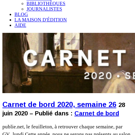
BIBLIOTHÈQUES
JOURNALISTES
BLOG
LA MAISON D'ÉDITION
AIDE
Carnet de bord 2020, semaine 26
28
juin 2020 – Publié dans :
Carnet de bord
publie.net, le feuilleton, à retrouver chaque semaine, par
GV. lundi Cette année, nous ne serons pas présents au salon