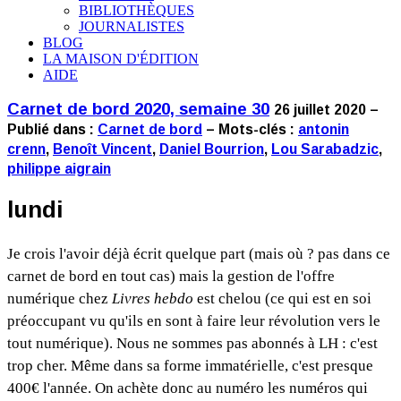
BIBLIOTHÈQUES
JOURNALISTES
BLOG
LA MAISON D'ÉDITION
AIDE
Carnet de bord 2020, semaine 30
26 juillet 2020 –
Publié dans :
Carnet de bord
– Mots-clés :
antonin
crenn
,
Benoît Vincent
,
Daniel Bourrion
,
Lou Sarabadzic
,
philippe aigrain
lundi
Je crois l'avoir déjà écrit quelque part (mais où ? pas dans ce
carnet de bord en tout cas) mais la gestion de l'offre
numérique chez
Livres hebdo
est chelou (ce qui est en soi
préoccupant vu qu'ils en sont à faire leur révolution vers le
tout numérique). Nous ne sommes pas abonnés à LH : c'est
trop cher. Même dans sa forme immatérielle, c'est presque
400€ l'année. On achète donc au numéro les numéros qui