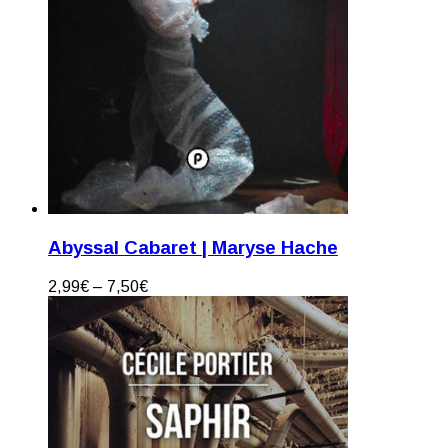
Abyssal Cabaret | Maryse Hache
2,99
€
–
7,50
€