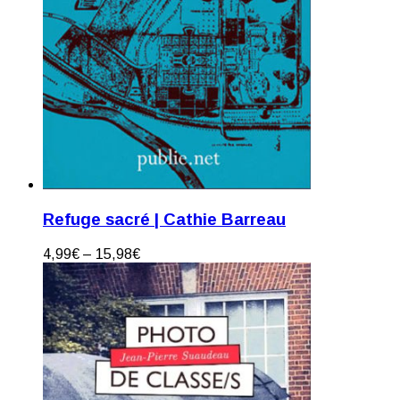
Refuge sacré | Cathie Barreau
4,99
€
–
15,98
€