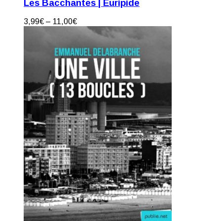
Les Bacchantes | Euripide
3,99
€
–
11,00
€