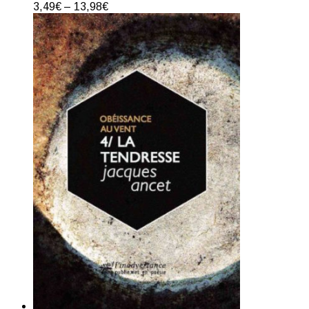
3,49
€
–
13,98
€