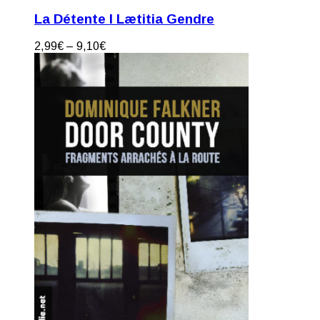
La Détente I Lætitia Gendre
2,99
€
–
9,10
€