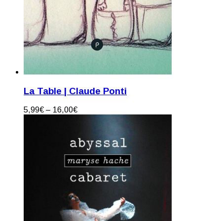
La Table | Claude Ponti
5,99
€
–
16,00
€