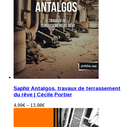
Saphir Antalgos, travaux de terrassement
du rêve | Cécile Portier
4,99
€
–
13,98
€