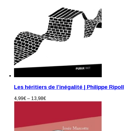
Les héritiers de l’inégalité | Philippe Ripoll
4,99
€
–
13,98
€