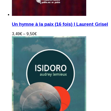
Un hymne à la paix (16 fois) I Laurent Grisel
3,49
€
–
9,50
€