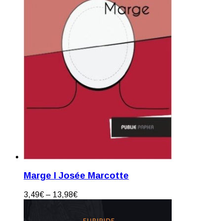
Marge I Josée Marcotte
3,49
€
–
13,98
€