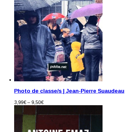
Photo de classe/s | Jean-Pierre Suaudeau
3,99
€
–
9,50
€