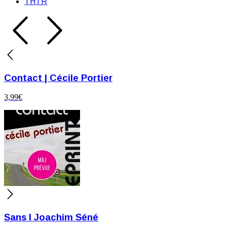
THTR
Contact | Cécile Portier
3,99
€
Sans I Joachim Séné