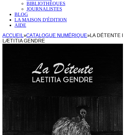
BIBLIOTHÈQUES
JOURNALISTES
BLOG
LA MAISON D'ÉDITION
AIDE
ACCUEIL
»
CATALOGUE NUMÉRIQUE
»
LA DÉTENTE I
LÆTITIA GENDRE