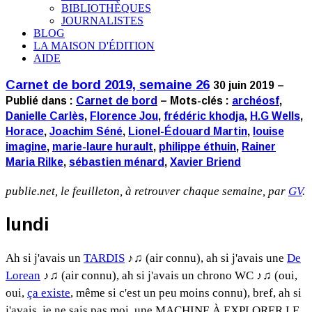
BIBLIOTHÈQUES
JOURNALISTES
BLOG
LA MAISON D'ÉDITION
AIDE
Carnet de bord 2019, semaine 26
30 juin 2019 –
Publié dans :
Carnet de bord
– Mots-clés :
archéosf
,
Danielle Carlès
,
Florence Jou
,
frédéric khodja
,
H.G Wells
,
Horace
,
Joachim Séné
,
Lionel-Édouard Martin
,
louise
imagine
,
marie-laure hurault
,
philippe éthuin
,
Rainer
Maria Rilke
,
sébastien ménard
,
Xavier Briend
publie.net, le feuilleton, à retrouver chaque semaine, par
GV
.
lundi
Ah si j'avais un
TARDIS
♪♫ (air connu), ah si j'avais une
De
Lorean
♪♫ (air connu), ah si j'avais un chrono WC ♪♫ (oui,
oui,
ça existe
, même si c'est un peu moins connu), bref, ah si
j'avais, je ne sais pas moi, une MACHINE À EXPLORER LE