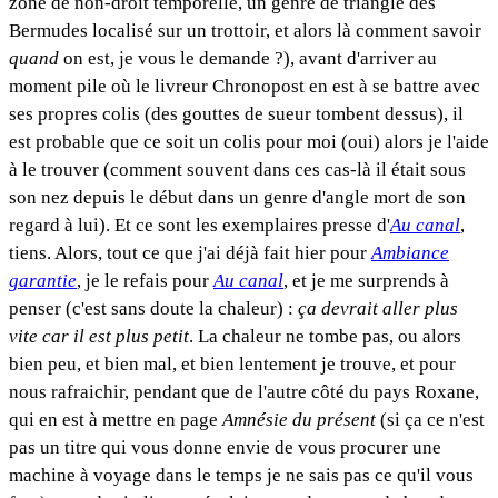
zone de non-droit temporelle, un genre de triangle des
Bermudes localisé sur un trottoir, et alors là comment savoir
quand
on est, je vous le demande ?), avant d'arriver au
moment pile où le livreur Chronopost en est à se battre avec
ses propres colis (des gouttes de sueur tombent dessus), il
est probable que ce soit un colis pour moi (oui) alors je l'aide
à le trouver (comment souvent dans ces cas-là il était sous
son nez depuis le début dans un genre d'angle mort de son
regard à lui). Et ce sont les exemplaires presse d'
Au canal
,
tiens. Alors, tout ce que j'ai déjà fait hier pour
Ambiance
garantie
, je le refais pour
Au canal
, et je me surprends à
penser (c'est sans doute la chaleur) :
ça devrait aller plus
vite car il est plus petit
. La chaleur ne tombe pas, ou alors
bien peu, et bien mal, et bien lentement je trouve, et pour
nous rafraichir, pendant que de l'autre côté du pays Roxane,
qui en est à mettre en page
Amnésie du présent
(si ça ce n'est
pas un titre qui vous donne envie de vous procurer une
machine à voyage dans le temps je ne sais pas ce qu'il vous