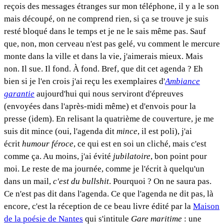
reçois des messages étranges sur mon téléphone, il y a le son
mais découpé, on ne comprend rien, si ça se trouve je suis
resté bloqué dans le temps et je ne le sais même pas. Sauf
que, non, mon cerveau n'est pas gelé, vu comment le mercure
monte dans la ville et dans la vie, j'aimerais mieux. Mais
non. Il sue. Il fond. À fond. Bref, que dit cet agenda ? Eh
bien si je l'en crois j'ai reçu les exemplaires d'
Ambiance
garantie
aujourd'hui qui nous serviront d'épreuves
(envoyées dans l'après-midi même) et d'envois pour la
presse (idem). En relisant la quatrième de couverture, je me
suis dit mince (oui, l'agenda dit
mince
, il est poli), j'ai
écrit
humour féroce
, ce qui est en soi un cliché, mais c'est
comme ça. Au moins, j'ai évité
jubilatoire
, bon point pour
moi. Le reste de ma journée, comme je l'écrit à quelqu'un
dans un mail,
c'est du bullshit
. Pourquoi ? On ne saura pas.
Ce n'est pas dit dans l'agenda. Ce que l'agenda ne dit pas, là
encore, c'est la réception de ce beau livre édité par la
Maison
de la poésie de Nantes
qui s'intitule
Gare maritime
: une