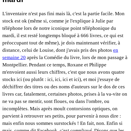
L'inventaire n'est pas fini mais là, c'est la partie facile. Mon
stock est ok (même si, comme je l'explique à Julie par
téléphone lors de notre iconique point téléphonique du
mardi, il est resté longtemps bloqué à 666 livres, ce qui est
préoccupant tout de même), je dois maintenant vérifier, à
distance, celui de Louise, dont j'avais pris des photos
en
semaine 20
après la Comédie du livre, lors de mon passage à
Montpellier. Pendant ce temps, Roxane et Philippe
m'envoient aussi leurs chiffres, c'est que nous avons quatre
stocks ici (ou plutôt : ici, ici, ici et ici), et moi j'essaye de
déchiffrer des titres ou des noms d'auteurs sur le dos de ces
livres car, fatalement, certaines photos, prises à la va-vite on
ne va pas se mentir, sont floues, ou dans l'ombre, ou
incomplètes. Mais après moult contorsions optiques, on
parvient à retrouver ses petits, pour parvenir à nous dire :
mais enfin nous sommes surstockés ! En fait, non. Enfin si
mais, comme dit Facebook,
c'est compliqué
. Disons que les