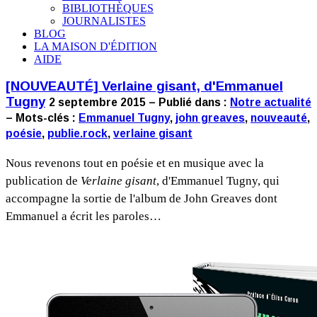
BIBLIOTHÈQUES
JOURNALISTES
BLOG
LA MAISON D'ÉDITION
AIDE
[NOUVEAUTÉ] Verlaine gisant, d'Emmanuel
Tugny
2 septembre 2015 – Publié dans :
Notre actualité
– Mots-clés :
Emmanuel Tugny
,
john greaves
,
nouveauté
,
poésie
,
publie.rock
,
verlaine gisant
Nous revenons tout en poésie et en musique avec la
publication de
Verlaine gisant
, d'Emmanuel Tugny, qui
accompagne la sortie de l'album de John Greaves dont
Emmanuel a écrit les paroles…