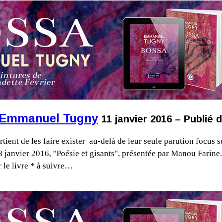
'Emmanuel Tugny
11 janvier 2016 – Publié 
rtient de les faire exister au-delà de leur seule parution focus
u 8 janvier 2016, "Poésie et gisants", présentée par Manou Far
 le livre * à suivre…