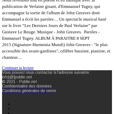
Nous revenons tout en poésie et en musique avec la
publication de Verlaine gisant, d'Emmanuel Tugny, qui
accompagne la sortie de l'album de John Greaves dont
Emmanuel a écrit les paroles… Un spectacle musical basé
sur le livre “Les Derniers Jours de Paul Verlaine” par
Gustave Le Rouge. Musique - John Greaves. Paroles -
Emmanuel Tugny. ALBUM À PARAITRE 8 SEPT
2015 (Signature-Harmonia Mundi) John Greaves - "le plus
accessible des avant-gardistes", célèbre bassiste, pianiste, et
chanteur…
Continuer la lecture
Vous pouvez nous contacter à l'adresse suivante :
info[@]publie.net
© 2021 - Publie.net
Confidentialité des données
Conditions générales de vente