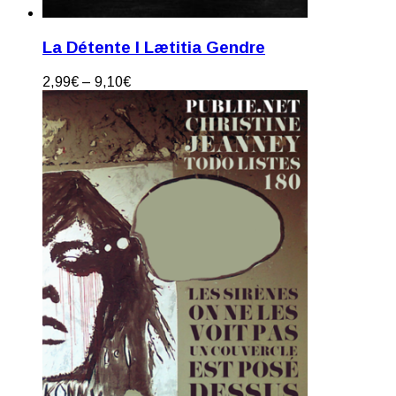
La Détente I Lætitia Gendre
2,99
€
–
9,10
€