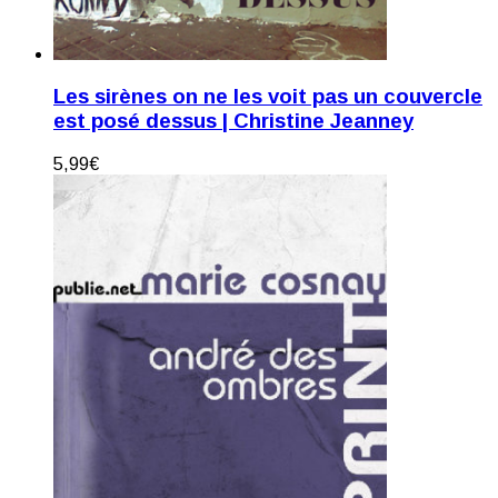
Les sirènes on ne les voit pas un couvercle
est posé dessus | Christine Jeanney
5,99
€