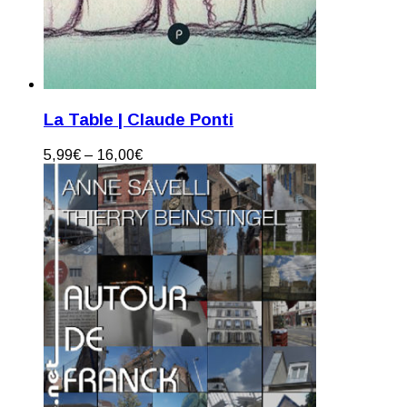
La Table | Claude Ponti
5,99
€
–
16,00
€