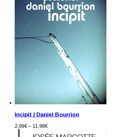
Incipit | Daniel Bourrion
2,99
€
–
11,98
€