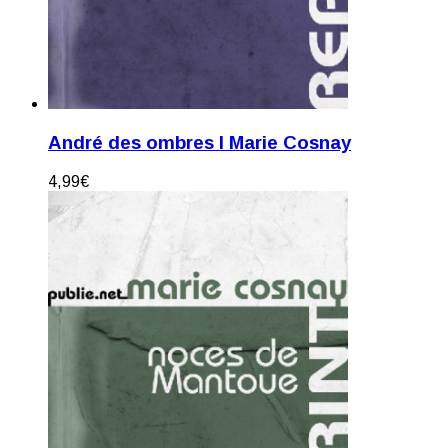
André des ombres I Marie Cosnay
4,99
€