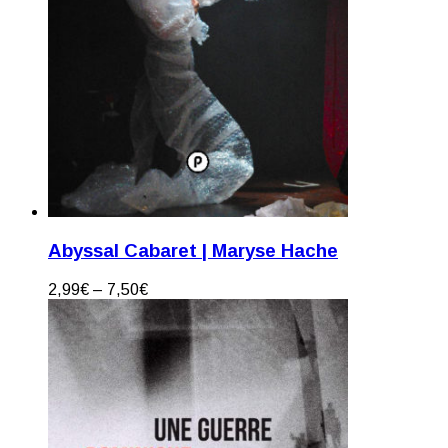
Abyssal Cabaret | Maryse Hache
2,99
€
–
7,50
€