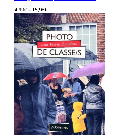
4,99
€
–
15,98
€