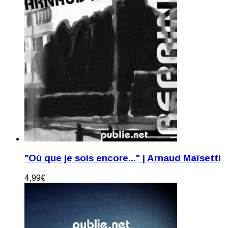
"Où que je sois encore..." | Arnaud Maïsetti
4,99
€