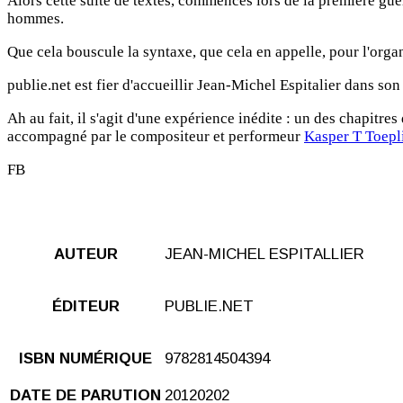
Alors cette suite de textes, commencés lors de la première guer
hommes.
Que cela bouscule la syntaxe, que cela en appelle, pour l'orga
publie.net est fier d'accueillir Jean-Michel Espitalier dans son
Ah au fait, il s'agit d'une expérience inédite : un des chapitres 
accompagné par le compositeur et performeur
Kasper T Toepl
FB
AUTEUR
JEAN-MICHEL ESPITALLIER
ÉDITEUR
PUBLIE.NET
ISBN NUMÉRIQUE
9782814504394
DATE DE PARUTION
20120202