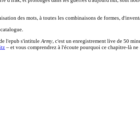
re d'Irak, et prolongés dans les guerres d'aujourd'hui, sont notr
nisation des mots, à toutes les combinaisons de formes, d'invent
 catalogue.
de l'epub s'intitule
Army
, c'est un enregistrement live de 50 mi
itz
– et vous comprendrez à l'écoute pourquoi ce chapitre-là ne se