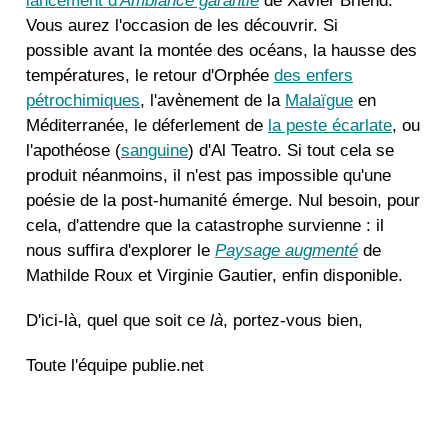
lancement d'
Ambiance garantie
de Xavier Briend.
Vous aurez l'occasion de les découvrir. Si
possible avant la montée des océans, la hausse des
températures, le retour d'Orphée
des enfers
pétrochimiques
, l'avènement de la
Malaïgue
en
Méditerranée, le déferlement de
la peste écarlate
, ou
l'apothéose (
sanguine
) d'Al Teatro. Si tout cela se
produit néanmoins, il n'est pas impossible qu'une
poésie de la post-humanité émerge. Nul besoin, pour
cela, d'attendre que la catastrophe survienne : il
nous suffira d'explorer le
Paysage augmenté
de
Mathilde Roux et Virginie Gautier, enfin disponible.
D'ici-là, quel que soit ce
là
, portez-vous bien,
Toute l'équipe publie.net