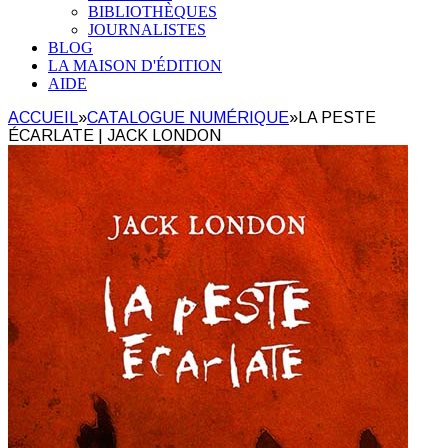
BIBLIOTHÈQUES
JOURNALISTES
BLOG
LA MAISON D'ÉDITION
AIDE
ACCUEIL
»
CATALOGUE NUMÉRIQUE
»
LA PESTE
ÉCARLATE | JACK LONDON