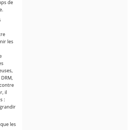
mps de
e.
s
tre
nir les
e
es
euses,
e DRM,
ncontre
, il
s :
grandir
 que les