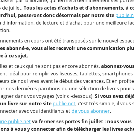
passer par la librairie, qui fermera définitivement ses portes 
de juillet.
Tous les actes d'achats et d'abonnements, à 
rd'hui, passeront donc désormais par notre site
publie.n
u d'information, de lecture et d'achat pour une meilleure fac
ation.
nnements en cours ont été transposés sur le nouvel espac
tes abonné-e, vous allez recevoir une communication pl
ée à ce sujet.
lles et ceux qui ne sont pas encore abonnés,
abonnez-vous
nt idéal pour remplir vos liseuses, tablettes, smartphones 
eurs de nos livres avant le début des vacances. Et en profit
ir nos dernières parutions ou une sélection de livres pour
gner dans vos voyages (voir ci-dessous).
Si vous avez déj
un livre sur notre site
publie.net
, c’est très simple, il vous 
nnecter avec vos identifiants et
de vous abonner
.
irie.publie.net
va fermer ses portes fin juillet : nous vous
ons à vous y connecter afin de télécharger les livres ach