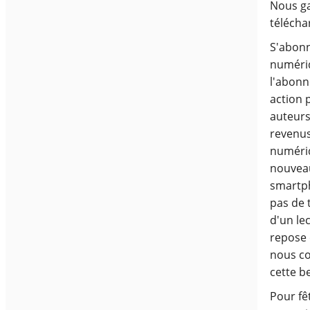
Nous ga
télécha
S'abon
numériq
l'abonn
action 
auteurs
revenus
numériq
nouveau
smartph
pas de 
d'un lec
repose 
nous co
cette be
Pour fêt