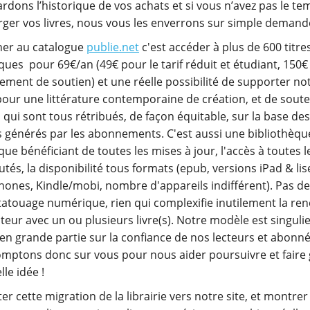
rdons l’historique de vos achats et si vous n’avez pas le te
rger vos livres, nous vous les enverrons sur simple demand
ner au catalogue
publie.net
c'est accéder à plus de 600 titre
ues pour 69€/an (49€ pour le tarif réduit et étudiant, 150€
ement de soutien) et une réelle possibilité de supporter no
pour une littérature contemporaine de création, et de soute
 qui sont tous rétribués, de façon équitable, sur la base des
 générés par les abonnements. C'est aussi une bibliothèqu
ue bénéficiant de toutes les mises à jour, l'accès à toutes l
tés, la disponibilité tous formats (epub, versions iPad & lis
ones, Kindle/mobi, nombre d'appareils indifférent). Pas d
tatouage numérique, rien qui complexifie inutilement la re
teur avec un ou plusieurs livre(s). Notre modèle est singulier
en grande partie sur la confiance de nos lecteurs et abonné
mptons donc sur vous pour nous aider poursuivre et faire 
lle idée !
er cette migration de la librairie vers notre site, et montrer