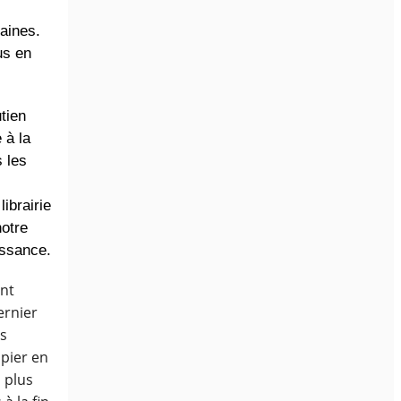
aines.
us en
tien
 à la
 les
ibrairie
notre
issance.
ant
ernier
es
apier en
 plus