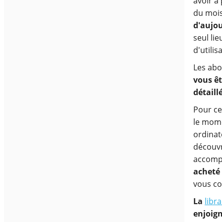
avoir à 
du mois 
d'aujou
seul lie
d'utilis
Les abo
vous ê
détaill
Pour ce
le mome
ordinat
découvr
accompa
acheté 
vous co
La
libra
enjoign