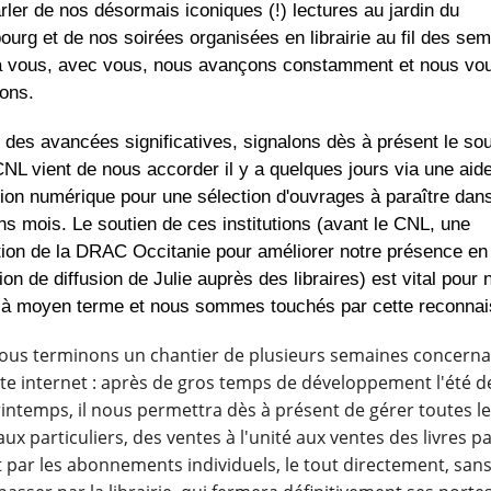
rler de nos désormais iconiques (!) lectures au jardin du
urg et de nos soirées organisées en librairie au fil des sem
 vous, avec vous, nous avançons constamment et nous vo
ons.
 des avancées significatives, signalons dès à présent le sou
CNL vient de nous accorder il y a quelques jours via une aide
tion numérique pour une sélection d'ouvrages à paraître dans
ns mois. Le soutien de ces institutions (avant le CNL, une
ion de la DRAC Occitanie pour améliorer notre présence en l
tion de diffusion de Julie auprès des libraires) est vital pour 
é à moyen terme et nous sommes touchés par cette reconna
nous terminons un chantier de plusieurs semaines concern
ite internet : après de gros temps de développement l'été d
rintemps, il nous permettra dès à présent de gérer toutes l
aux particuliers, des ventes à l'unité aux ventes des livres p
 par les abonnements individuels, le tout directement, sans