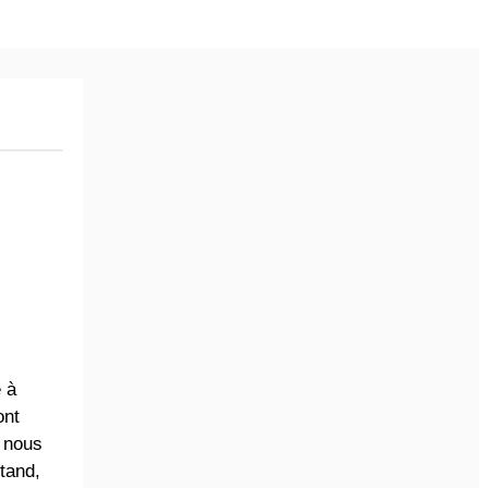
 à
ont
, nous
tand,