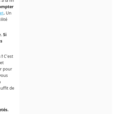
à la fin
compter
et
.
Un
ilité
e.
Si
us
 !
C'est
et
er pour
 vous
à
suffit de
etés.