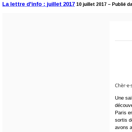
La lettre d'info : juillet 2017
10 juillet 2017 – Publié d
Chèr·e·
Une sai
découve
Paris e
sortis 
avons a