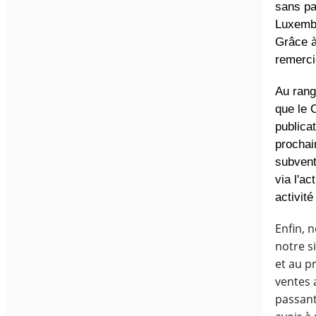
sans pa
Luxembo
Grâce à
remerci
Au rang
que le 
publica
prochai
subvent
via l'ac
activit
Enfin, 
notre s
et au p
ventes 
passant