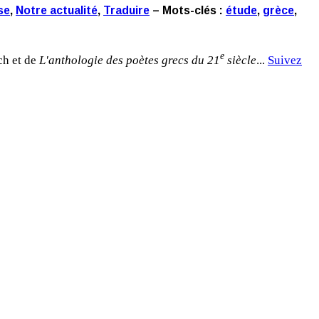
se
,
Notre actualité
,
Traduire
– Mots-clés :
étude
,
grèce
,
e
ch et de
L'anthologie des poètes grecs du 21
siècle
...
Suivez