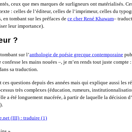
ntés, ceux que mes marques de surligneurs ont matérialisés. Ces
exte : celles de l’éditeur, celles de l’imprimeur, celles du typo
ès, en tombant sur les préfaces de
ce cher René Khawam
– traduc
liser leur importance).
eur ?
tombant sur l’
anthologie de poésie grecque contemporaine
publ
confesse les mains nouées –, je m’en rends tout juste compte :
 dans sa traduction.
it ces questions depuis des années mais qui explique aussi les r
ocessus très complexes (éducation, rumeurs, institutionnalisation
lle a été longuement macérée, à partir de laquelle la décision d
).
ins ».