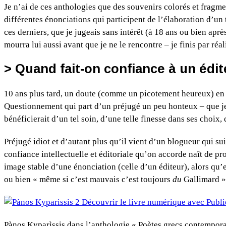
Je n’ai de ces anthologies que des souvenirs colorés et fragme
différentes énonciations qui participent de l’élaboration d’un t
ces derniers, que je jugeais sans intérêt (à 18 ans ou bien apr
mourra lui aussi avant que je ne le rencontre – je finis par réa
> Quand fait-on confiance à un édit
10 ans plus tard, un doute (comme un picotement heureux) en 
Questionnement qui part d’un préjugé un peu honteux – que je 
bénéficierait d’un tel soin, d’une telle finesse dans ses choix,
Préjugé idiot et d’autant plus qu’il vient d’un blogueur qui su
confiance intellectuelle et éditoriale qu’on accorde naît de pr
image stable d’une énonciation (celle d’un éditeur), alors qu’e
ou bien « même si c’est mauvais c’est toujours
du
Gallimard »
Pànos Kyparìssis dans l’anthologie « Poètes grecs contempora