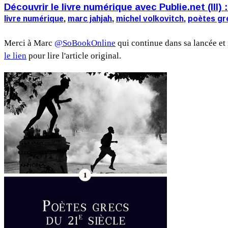
Découvrir le livre numérique avec Publie.net (III) :
livre numérique
,
marc jahjah
,
michel volkovitch
,
poètes gre
Merci à Marc
@SoBookOnline
qui continue dans sa lancée et
le lien
pour lire l'article original.