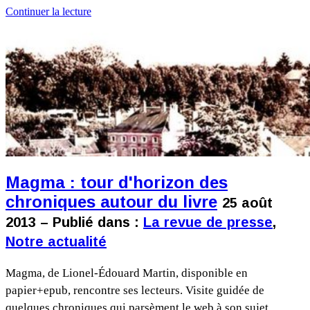
Continuer la lecture
Magma : tour d'horizon des
chroniques autour du livre
25 août
2013 – Publié dans :
La revue de presse
,
Notre actualité
Magma, de Lionel-Édouard Martin, disponible en
papier+epub, rencontre ses lecteurs. Visite guidée de
quelques chroniques qui parsèment le web à son sujet.