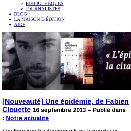
BIBLIOTHÈQUES
JOURNALISTES
BLOG
LA MAISON D'ÉDITION
AIDE
[Nouveauté] Une épidémie, de Fabien
Clouette
16 septembre 2013 – Publié dans
:
Notre actualité