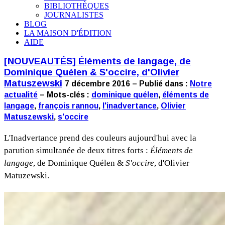
BIBLIOTHÈQUES
JOURNALISTES
BLOG
LA MAISON D'ÉDITION
AIDE
[NOUVEAUTÉS] Éléments de langage, de
Dominique Quélen & S'occire, d'Olivier
Matuszewski
7 décembre 2016 – Publié dans :
Notre
actualité
– Mots-clés :
dominique quélen
,
éléments de
langage
,
françois rannou
,
l'inadvertance
,
Olivier
Matuszewski
,
s'occire
L'Inadvertance prend des couleurs aujourd'hui avec la
parution simultanée de deux titres forts :
Éléments de
langage
, de Dominique Quélen &
S'occire
, d'Olivier
Matuzewski.