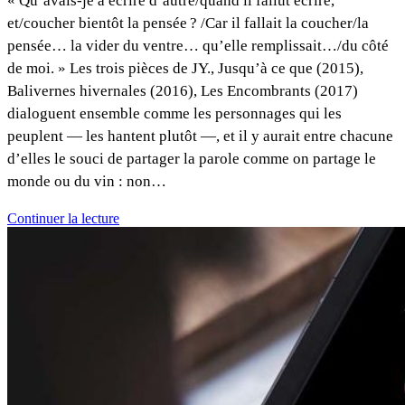
« Qu’avais-je à écrire d’autre/quand il fallut écrire,
et/coucher bientôt la pensée ? /Car il fallait la coucher/la
pensée… la vider du ventre… qu’elle remplissait…/du côté
de moi. » Les trois pièces de JY., Jusqu’à ce que (2015),
Balivernes hivernales (2016), Les Encombrants (2017)
dialoguent ensemble comme les personnages qui les
peuplent — les hantent plutôt —, et il y aurait entre chacune
d’elles le souci de partager la parole comme on partage le
monde ou du vin : non…
Continuer la lecture