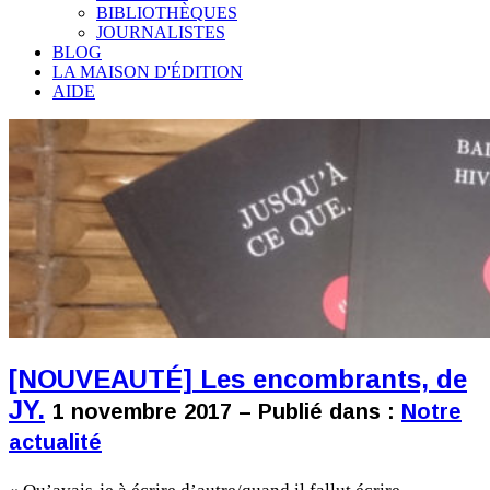
BIBLIOTHÈQUES
JOURNALISTES
BLOG
LA MAISON D'ÉDITION
AIDE
[NOUVEAUTÉ] Les encombrants, de
JY.
1 novembre 2017 – Publié dans :
Notre
actualité