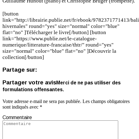
Guillaume Hunout (piano) et Christophe Bruger (trompette).
[button
link="http://librairie.publie.net/fr/ebook/9782371771413/bal
hivernales" round="yes" size="normal" color="blue"
flat="no" ]Télécharger le livre[/button] [button
link="https://www.publie.net/le-catalogue-
numerique/litterature-francaise/thtr/" round="yes"
size="normal" color="blue" flat="no" ]Découvrir la
collection[/button]
Partage sur:
Partager votre avis
Merci de ne pas utiliser des
formulations offensantes.
Votre adresse e-mail ne sera pas publiée.
Les champs obligatoires
sont indiqués avec
*
Commentaire