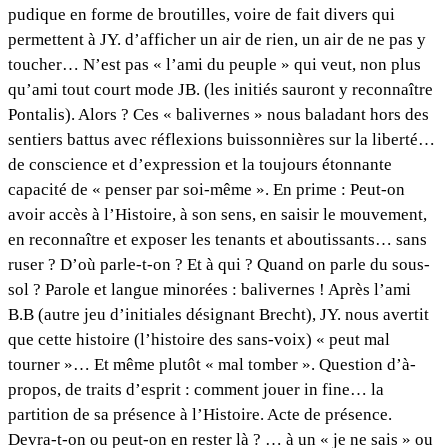
pudique en forme de broutilles, voire de fait divers qui
permettent à JY. d’afficher un air de rien, un air de ne pas y
toucher… N’est pas « l’ami du peuple » qui veut, non plus
qu’ami tout court mode JB. (les initiés sauront y reconnaître
Pontalis). Alors ? Ces « balivernes » nous baladant hors des
sentiers battus avec réflexions buissonnières sur la liberté…
de conscience et d’expression et la toujours étonnante
capacité de « penser par soi-même ». En prime : Peut-on
avoir accès à l’Histoire, à son sens, en saisir le mouvement,
en reconnaître et exposer les tenants et aboutissants… sans
ruser ? D’où parle-t-on ? Et à qui ? Quand on parle du sous-
sol ? Parole et langue minorées : balivernes ! Après l’ami
B.B (autre jeu d’initiales désignant Brecht), JY. nous avertit
que cette histoire (l’histoire des sans-voix) « peut mal
tourner »… Et même plutôt « mal tomber ». Question d’à-
propos, de traits d’esprit : comment jouer in fine… la
partition de sa présence à l’Histoire. Acte de présence.
Devra-t-on ou peut-on en rester là ? … à un « je ne sais » ou