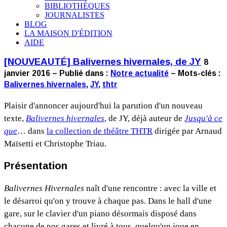
BIBLIOTHÈQUES
JOURNALISTES
BLOG
LA MAISON D'ÉDITION
AIDE
[NOUVEAUTÉ] Balivernes hivernales, de JY
8
janvier 2016 – Publié dans :
Notre actualité
– Mots-clés :
Balivernes hivernales
,
JY
,
thtr
Plaisir d'annoncer aujourd'hui la parution d'un nouveau
texte,
Balivernes hivernales
, de JY, déjà auteur de
Jusqu'à ce
que
… dans
la collection de théâtre THTR
dirigée par Arnaud
Maïsetti et Christophe Triau.
Présentation
Balivernes Hivernales
naît d'une rencontre : avec la ville et
le désarroi qu'on y trouve à chaque pas. Dans le hall d'une
gare, sur le clavier d'un piano désormais disposé dans
chacune de nos gares et livré à tous, quelqu'un joue en