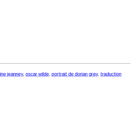
tine jeanney
,
oscar wilde
,
portrait de dorian gray
,
traduction