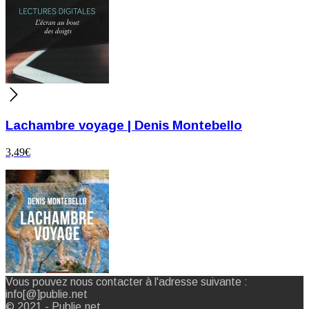
Lachambre voyage | Denis Montebello
3,49
€
Vous pouvez nous contacter à l'adresse suivante :
info[@]publie.net
© 2021 - Publie.net