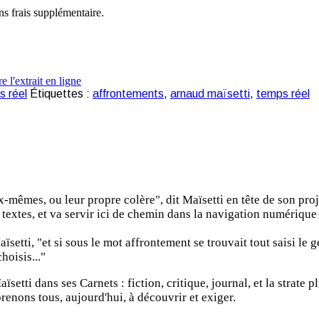
ns frais supplémentaire.
 réel
Étiquettes :
affrontements
,
arnaud maïsetti
,
temps réel
êmes, ou leur propre colère", dit Maïsetti en tête de son projet. 
textes, et va servir ici de chemin dans la navigation numérique
etti, "et si sous le mot affrontement se trouvait tout saisi le ge
hoisis..."
tti dans ses Carnets : fiction, critique, journal, et la strate plu
enons tous, aujourd'hui, à découvrir et exiger.