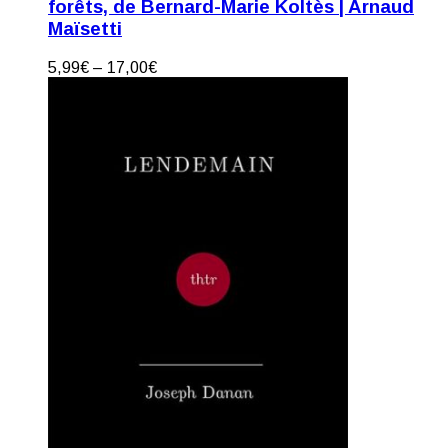
forêts, de Bernard-Marie Koltès | Arnaud
Maïsetti
5,99
€
–
17,00
€