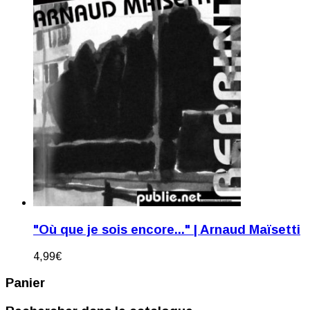
"Où que je sois encore..." | Arnaud Maïsetti
4,99
€
Panier