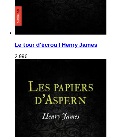
Le tour d'écrou I Henry James
2,99
€