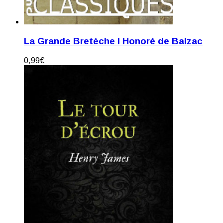
La Grande Bretèche I Honoré de Balzac
0,99
€