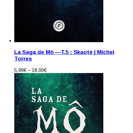
La Saga de Mô —T.5 : Skaoté | Michel
Torres
5,99
€
–
18,00
€