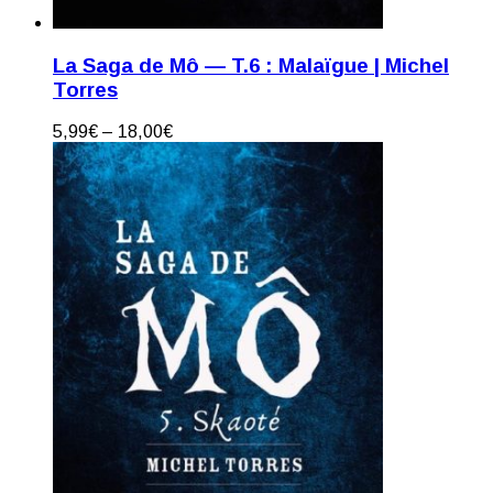
La Saga de Mô — T.6 : Malaïgue | Michel
Torres
5,99
€
–
18,00
€