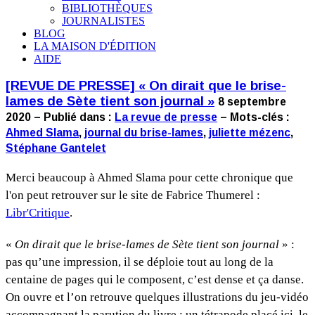
BIBLIOTHÈQUES
JOURNALISTES
BLOG
LA MAISON D'ÉDITION
AIDE
[REVUE DE PRESSE] « On dirait que le brise-
lames de Sète tient son journal »
8 septembre
2020 – Publié dans :
La revue de presse
– Mots-clés :
Ahmed Slama
,
journal du brise-lames
,
juliette mézenc
,
Stéphane Gantelet
Merci beaucoup à Ahmed Slama pour cette chronique que
l'on peut retrouver sur le site de Fabrice Thumerel :
Libr'Critique
.
«
On dirait que le brise-lames de Sète tient son journal
» :
pas qu’une impression, il se déploie tout au long de la
centaine de pages qui le composent, c’est dense et ça danse.
On ouvre et l’on retrouve quelques illustrations du jeu-vidéo
accompagnant la parution du livre ; un tétrapode placé ici, le