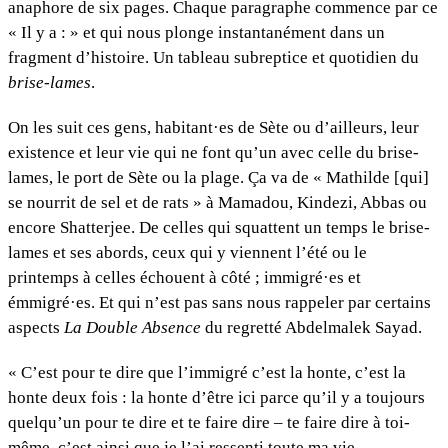
anaphore de six pages. Chaque paragraphe commence par ce
« Il y a : » et qui nous plonge instantanément dans un
fragment d’histoire. Un tableau subreptice et quotidien du
brise-lames
.
On les suit ces gens, habitant·es de Sète ou d’ailleurs, leur
existence et leur vie qui ne font qu’un avec celle du brise-
lames, le port de Sète ou la plage. Ça va de « Mathilde [qui]
se nourrit de sel et de rats » à Mamadou, Kindezi, Abbas ou
encore Shatterjee. De celles qui squattent un temps le brise-
lames et ses abords, ceux qui y viennent l’été ou le
printemps à celles échouent à côté ; immigré·es et
émmigré·es. Et qui n’est pas sans nous rappeler par certains
aspects
La Double Absence
du regretté Abdelmalek Sayad.
« C’est pour te dire que l’immigré c’est la honte, c’est la
honte deux fois : la honte d’être ici parce qu’il y a toujours
quelqu’un pour te dire et te faire dire – te faire dire à toi-
même, c’est ainsi que je l’ai ressenti toute ma vie –