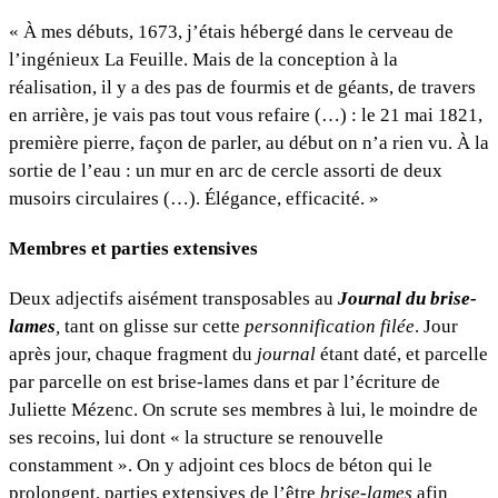
« À mes débuts, 1673, j’étais hébergé dans le cerveau de
l’ingénieux La Feuille. Mais de la conception à la
réalisation, il y a des pas de fourmis et de géants, de travers
en arrière, je vais pas tout vous refaire (…) : le 21 mai 1821,
première pierre, façon de parler, au début on n’a rien vu. À la
sortie de l’eau : un mur en arc de cercle assorti de deux
musoirs circulaires (…). Élégance, efficacité. »
Membres et parties extensives
Deux adjectifs aisément transposables au
Journal du brise-
lames
,
tant on glisse sur cette
personnification filée
. Jour
après jour, chaque fragment du
journal
étant daté, et parcelle
par parcelle on est brise-lames dans et par l’écriture de
Juliette Mézenc. On scrute ses membres à lui, le moindre de
ses recoins, lui dont « la structure se renouvelle
constamment ». On y adjoint ces blocs de béton qui le
prolongent, parties extensives de l’être
brise-lames
afin