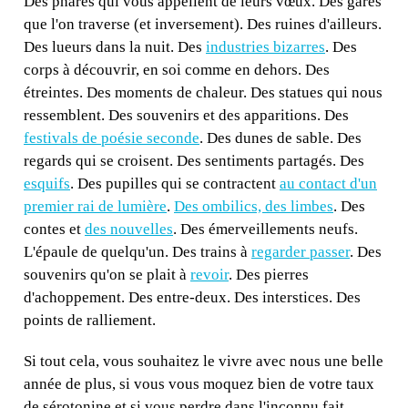
Des phares qui vous appellent de leurs vœux. Des gares
que l'on traverse (et inversement). Des ruines d'ailleurs.
Des lueurs dans la nuit. Des
industries bizarres
. Des
corps à découvrir, en soi comme en dehors. Des
étreintes. Des moments de chaleur. Des statues qui nous
ressemblent. Des souvenirs et des apparitions. Des
festivals de poésie seconde
. Des dunes de sable. Des
regards qui se croisent. Des sentiments partagés. Des
esquifs
. Des pupilles qui se contractent
au contact d'un
premier rai de lumière
.
Des ombilics, des limbes
. Des
contes et
des nouvelles
. Des émerveillements neufs.
L'épaule de quelqu'un. Des trains à
regarder passer
. Des
souvenirs qu'on se plait à
revoir
. Des pierres
d'achoppement. Des entre-deux. Des interstices. Des
points de ralliement.
Si tout cela, vous souhaitez le vivre avec nous une belle
année de plus, si vous vous moquez bien de votre taux
de sérotonine et si vous perdre dans l'inconnu fait