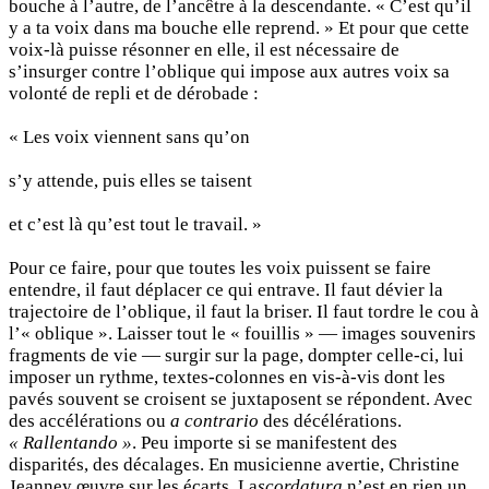
bouche à l’autre, de l’ancêtre à la descendante. « C’est qu’il
y a ta voix dans ma bouche elle reprend. » Et pour que cette
voix-là puisse résonner en elle, il est nécessaire de
s’insurger contre l’oblique qui impose aux autres voix sa
volonté de repli et de dérobade :
« Les voix viennent sans qu’on
s’y attende, puis elles se taisent
et c’est là qu’est tout le travail. »
Pour ce faire, pour que toutes les voix puissent se faire
entendre, il faut déplacer ce qui entrave. Il faut dévier la
trajectoire de l’oblique, il faut la briser. Il faut tordre le cou à
l’« oblique ». Laisser tout le « fouillis » — images souvenirs
fragments de vie — surgir sur la page, dompter celle-ci, lui
imposer un rythme, textes-colonnes en vis-à-vis dont les
pavés souvent se croisent se juxtaposent se répondent. Avec
des accélérations ou
a contrario
des décélérations.
« Rallentando »
. Peu importe si se manifestent des
disparités, des décalages. En musicienne avertie, Christine
Jeanney œuvre sur les écarts. La
scordatura
n’est en rien un