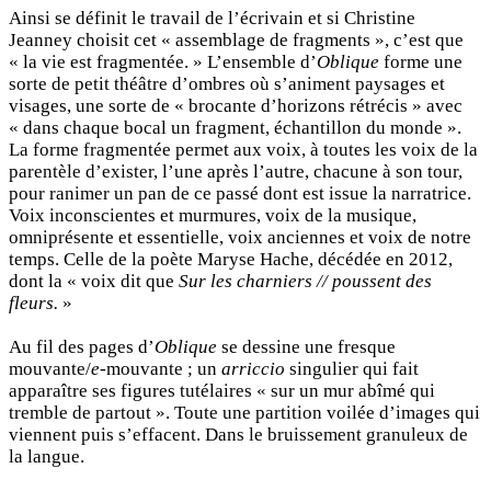
Ainsi se définit le travail de l’écrivain et si Christine
Jeanney choisit cet « assemblage de fragments », c’est que
« la vie est fragmentée. » L’ensemble d’
Oblique
forme une
sorte de petit théâtre d’ombres où s’animent paysages et
visages, une sorte de « brocante d’horizons rétrécis » avec
« dans chaque bocal un fragment, échantillon du monde ».
La forme fragmentée permet aux voix, à toutes les voix de la
parentèle d’exister, l’une après l’autre, chacune à son tour,
pour ranimer un pan de ce passé dont est issue la narratrice.
Voix inconscientes et murmures, voix de la musique,
omniprésente et essentielle, voix anciennes et voix de notre
temps. Celle de la poète Maryse Hache, décédée en 2012,
dont la « voix dit que
Sur les charniers // poussent des
fleurs.
»
Au fil des pages d’
Oblique
se dessine une fresque
mouvante/
e
-mouvante ; un
arriccio
singulier qui fait
apparaître ses figures tutélaires « sur un mur abîmé qui
tremble de partout ». Toute une partition voilée d’images qui
viennent puis s’effacent. Dans le bruissement granuleux de
la langue.