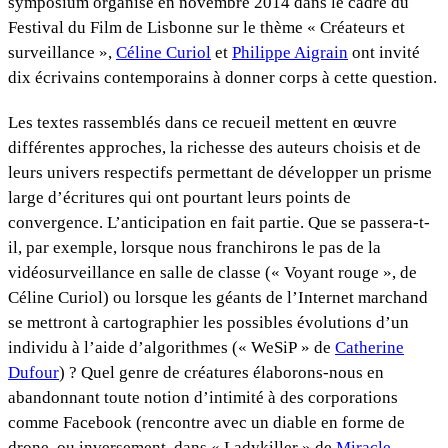
symposium organisé en novembre 2014 dans le cadre du
Festival du Film de Lisbonne sur le thème « Créateurs et
surveillance »,
Céline Curiol
et
Philippe Aigrain
ont invité
dix écrivains contemporains à donner corps à cette question.
Les textes rassemblés dans ce recueil mettent en œuvre
différentes approches, la richesse des auteurs choisis et de
leurs univers respectifs permettant de développer un prisme
large d’écritures qui ont pourtant leurs points de
convergence. L’anticipation en fait partie. Que se passera-t-
il, par exemple, lorsque nous franchirons le pas de la
vidéosurveillance en salle de classe (« Voyant rouge », de
Céline Curiol) ou lorsque les géants de l’Internet marchand
se mettront à cartographier les possibles évolutions d’un
individu à l’aide d’algorithmes (« WeSiP » de
Catherine
Dufour
) ? Quel genre de créatures élaborons-nous en
abandonnant toute notion d’intimité à des corporations
comme Facebook (rencontre avec un diable en forme de
drone, ou inversement, dans « Ladykiller » de
Miracle