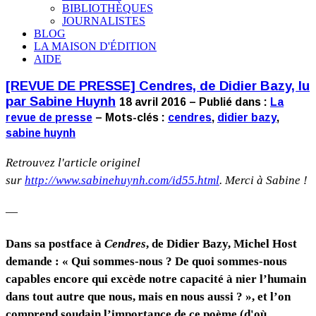
BIBLIOTHÈQUES
JOURNALISTES
BLOG
LA MAISON D'ÉDITION
AIDE
[REVUE DE PRESSE] Cendres, de Didier Bazy, lu
par Sabine Huynh
18 avril 2016 – Publié dans :
La
revue de presse
– Mots-clés :
cendres
,
didier bazy
,
sabine huynh
Retrouvez l'article originel
sur
http://www.sabinehuynh.com/id55.html
. Merci à Sabine !
—
Dans sa postface à
Cendres
, de Didier Bazy, Michel Host
demande : « Qui sommes-nous ? De quoi sommes-nous
capables encore qui excède notre capacité à nier l’humain
dans tout autre que nous, mais en nous aussi ? », et l’on
comprend soudain l’importance de ce poème (d'où