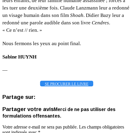
leurs enfants, de leur famille humaine assassinée ; forcés à
les tuer une deuxième fois. Claude Lanzmann leur a redonné
un visage humain dans son film
Shoah
. Didier Bazy leur a
redonné une parole audible dans son livre
Cendres
.
« Ce n’est // rien. »
Nous fermons les yeux au point final.
Sabine HUYNH
—
SE PROCURER LE LIVRE
Partage sur:
Partager votre avis
Merci de ne pas utiliser des
formulations offensantes.
Votre adresse e-mail ne sera pas publiée.
Les champs obligatoires
sont indiqués avec
*