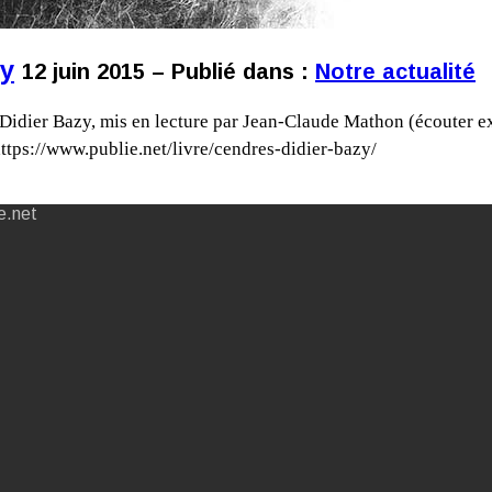
zy
12 juin 2015 – Publié dans :
Notre actualité
de Didier Bazy, mis en lecture par Jean-Claude Mathon (écouter e
ttps://www.publie.net/livre/cendres-didier-bazy/
e.net