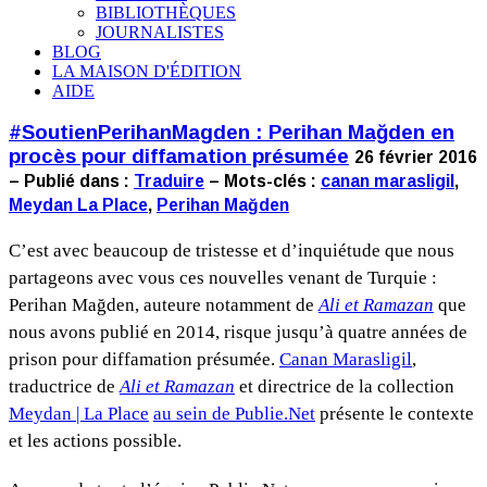
BIBLIOTHÈQUES
JOURNALISTES
BLOG
LA MAISON D'ÉDITION
AIDE
#SoutienPerihanMagden : Perihan Mağden en
procès pour diffamation présumée
26 février 2016
– Publié dans :
Traduire
– Mots-clés :
canan marasligil
,
Meydan La Place
,
Perihan Mağden
C’est avec beaucoup de tristesse et d’inquiétude que nous
partageons avec vous ces nouvelles venant de Turquie :
Perihan Mağden, auteure notamment de
Ali et Ramazan
que
nous avons publié en 2014, risque jusqu’à quatre années de
prison pour diffamation présumée.
Canan Marasligil
,
traductrice de
Ali et Ramazan
et directrice de la collection
Meydan | La Place
au sein de Publie.Net
présente le contexte
et les actions possible.