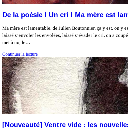
De la poésie ! Un cri ! Ma mère est la
Ma mère est lamentable, de Julien Boutonnier, ça y est, on y est
laissé s’envoler les envolées, laissé s’évader le cri, on a coupé
met à nu, le…
Continuer la lecture
[Nouveauté] Ventre vide : les nouvelle