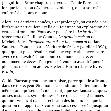
(magnifique 6ème chapitre du texte de Cathie Barreau,
lorsque la tension dégénère en violence), on est soi-même
enfermé à clé sans recours.
Alors, ces dernières années, s’est prolongée, ou est née, une
littérature particulière : celle qui fait trace ou exploration de
cette confrontation. Vous avez peut-être lu
Le bruit des
trousseaux
de Philippe Claudel,
La grande maison
de
Michèle Sales,
Fragmentation d’un lieu commun
de Jane
Sautière... Pour ma part, l’écriture de
Prison
(verdier, 1998),
quoi qui ait pu en résulter, était une explication nécessaire
avec ce qui avait été hors toute commune mesure, et
notamment le décès d’un jeune détenu qui avait fréquenté
plusieurs mois mon atelier, Frédéric Hurlin (dans le livre,
Brulin
).
Cathie Barreau prend une autre piste, parce qu’elle affronte,
dans ce texte, peut-être moins la condition pénitentiaire elle-
même (omniprésente, évidemment), que ses fantasmatiques,
ou ses instances symboliques. Parce que ce sont 2 femmes
qui interviennent dans la réclusion des hommes, et que la
question du rapport aux corps est sans cesse posée, jusqu’au
danger ou à la bascule. Parce que l’atelier d’écriture fait