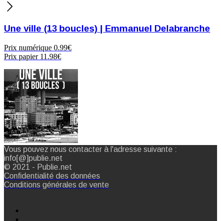
Une ville (13 boucles) | Emmanuel Delabranche
Prix numérique
0.99€
Prix papier
11.98€
Vous pouvez nous contacter à l'adresse suivante :
info[@]publie.net
© 2021 - Publie.net
Confidentialité des données
Conditions générales de vente