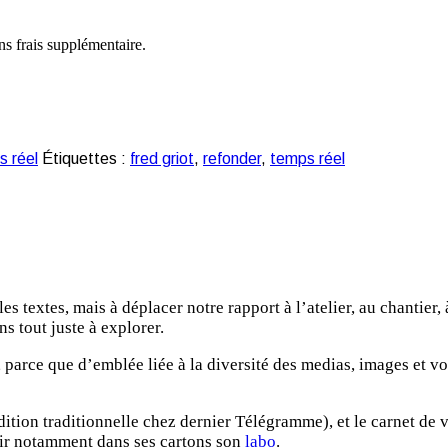
ns frais supplémentaire.
 réel
Étiquettes :
fred griot
,
refonder
,
temps réel
les textes, mais à déplacer notre rapport à l’atelier, au chantier
 tout juste à explorer.
 parce que d’emblée liée à la diversité des medias, images et vo
dition traditionnelle chez dernier Télégramme), et le carnet de
voir notamment dans ses cartons son
labo
.