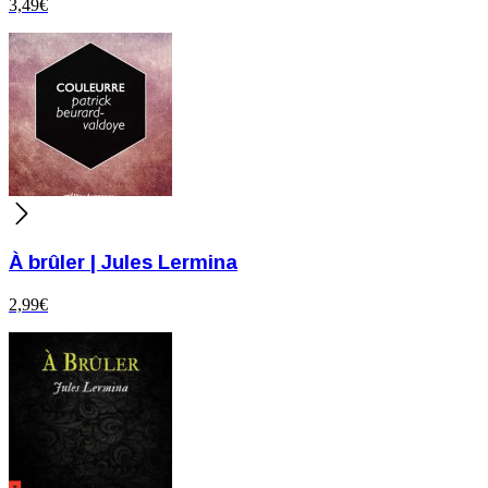
3,49
€
À brûler | Jules Lermina
2,99
€