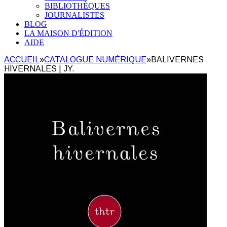
BIBLIOTHÈQUES
JOURNALISTES
BLOG
LA MAISON D'ÉDITION
AIDE
ACCUEIL
»
CATALOGUE NUMÉRIQUE
»
BALIVERNES
HIVERNALES | JY.