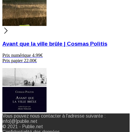
Avant que la ville brûle | Cosmas Polìtis
Prix numérique
4.99€
Prix papier
22.00€
Vous pouvez nous contacter à l'adresse suivante :
info[@]publie.net
© 2021 - Publie.net
Confidentialité des données