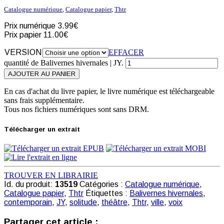
Catalogue numérique
,
Catalogue papier
,
Thtr
Prix numérique
3.99€
Prix papier
11.00€
VERSION
EFFACER
quantité de Balivernes hivernales | JY.
AJOUTER AU PANIER
En cas d'achat du livre papier, le livre numérique est téléchargeable
sans frais supplémentaire.
Tous nos fichiers numériques sont sans DRM.
Télécharger un extrait
TROUVER EN LIBRAIRIE
Id. du produit:
13519
Catégories :
Catalogue numérique
,
Catalogue papier
,
Thtr
Étiquettes :
Balivernes hivernales
,
contemporain
,
JY
,
solitude
,
théâtre
,
Thtr
,
ville
,
voix
Partager cet article :