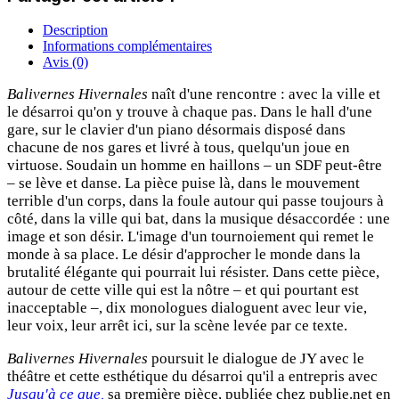
Description
Informations complémentaires
Avis (0)
Balivernes Hivernales
naît d'une rencontre : avec la ville et
le désarroi qu'on y trouve à chaque pas. Dans le hall d'une
gare, sur le clavier d'un piano désormais disposé dans
chacune de nos gares et livré à tous, quelqu'un joue en
virtuose. Soudain un homme en haillons – un SDF peut-être
– se lève et danse. La pièce puise là, dans le mouvement
terrible d'un corps, dans la foule autour qui passe toujours à
côté, dans la ville qui bat, dans la musique désaccordée : une
image et son désir. L'image d'un tournoiement qui remet le
monde à sa place. Le désir d'approcher le monde dans la
brutalité élégante qui pourrait lui résister. Dans cette pièce,
autour de cette ville qui est la nôtre – et qui pourtant est
inacceptable –, dix monologues dialoguent avec leur vie,
leur voix, leur arrêt ici, sur la scène levée par ce texte.
Balivernes Hivernales
poursuit le dialogue de JY avec le
théâtre et cette esthétique du désarroi qu'il a entrepris avec
Jusqu'à ce que,
sa première pièce, publiée chez publie.net en