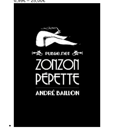
6,99
€
–
25,00
€