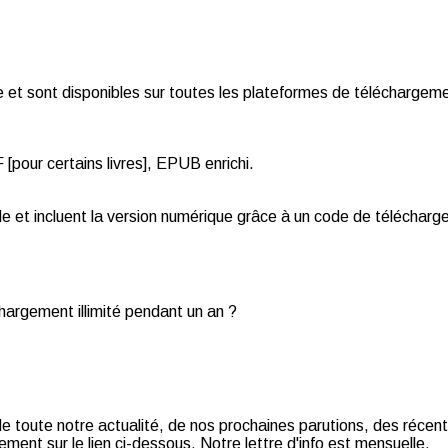
et sont disponibles sur toutes les plateformes de téléchargemen
pour certains livres], EPUB enrichi.
de et incluent la version numérique grâce à un code de téléchar
chargement illimité pendant un an ?
t de toute notre actualité, de nos prochaines parutions, des récent
ment sur le lien ci-dessous. Notre lettre d'info est mensuelle.