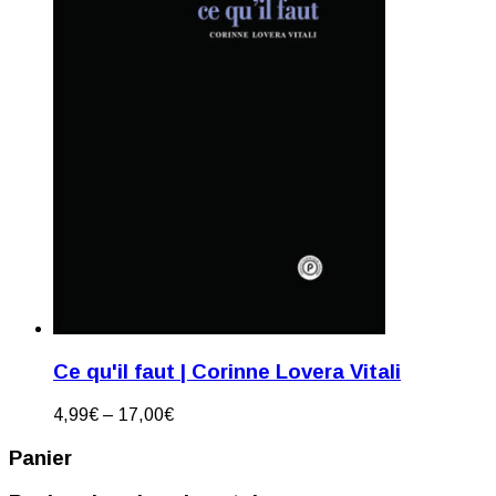
Ce qu'il faut | Corinne Lovera Vitali
4,99
€
–
17,00
€
Panier