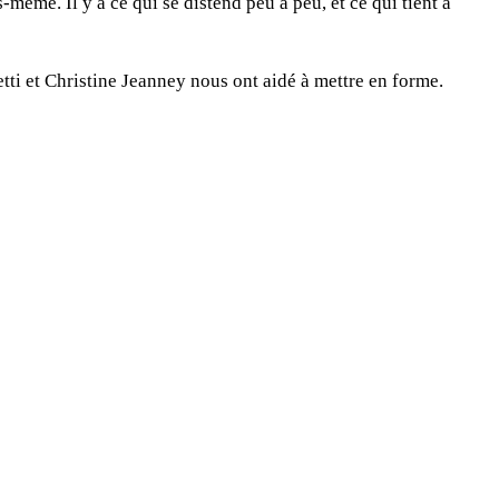
même. Il y a ce qui se distend peu à peu, et ce qui tient à
tti et Christine Jeanney nous ont aidé à mettre en forme.