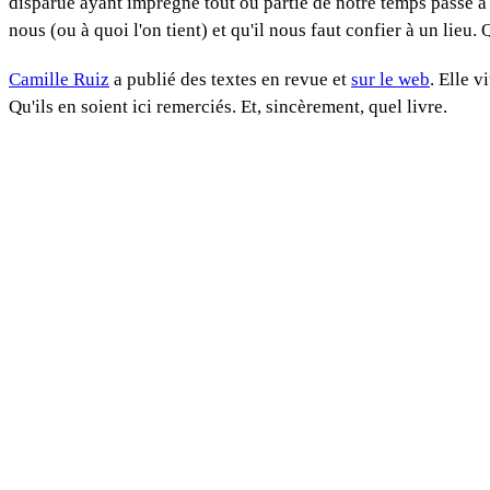
disparue ayant imprégné tout ou partie de notre temps passé à l
nous (ou à quoi l'on tient) et qu'il nous faut confier à un lieu. 
Camille Ruiz
a publié des textes en revue et
sur le web
. Elle v
Qu'ils en soient ici remerciés. Et, sincèrement, quel livre.