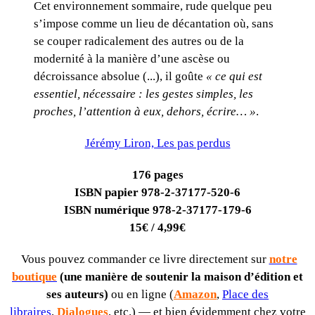
Cet environnement sommaire, rude quelque peu
s’impose comme un lieu de décantation où, sans
se couper radicalement des autres ou de la
modernité à la manière d’une ascèse ou
décroissance absolue (...), il goûte
« ce qui est
essentiel, nécessaire : les gestes simples, les
proches, l’attention à eux, dehors, écrire… »
.
Jérémy Liron, Les pas perdus
176 pages
ISBN papier 978-2-37177-520-6
ISBN numérique 978-2-37177-179-6
15€ / 4,99€
Vous pouvez commander ce livre directement sur
notre
boutique
(une manière de soutenir la maison d’édition et
ses auteurs)
ou en ligne (
Amazon
,
Place des
libraires
,
Dialogues
, etc.) — et bien évidemment chez votre