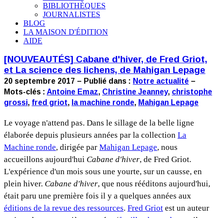
BIBLIOTHÈQUES
JOURNALISTES
BLOG
LA MAISON D'ÉDITION
AIDE
[NOUVEAUTÉS] Cabane d'hiver, de Fred Griot,
et La science des lichens, de Mahigan Lepage
20 septembre 2017 – Publié dans :
Notre actualité
–
Mots-clés :
Antoine Emaz
,
Christine Jeanney
,
christophe
grossi
,
fred griot
,
la machine ronde
,
Mahigan Lepage
Le voyage n'attend pas. Dans le sillage de la belle ligne
élaborée depuis plusieurs années par la collection
La
Machine ronde
, dirigée par
Mahigan Lepage
, nous
accueillons aujourd'hui
Cabane d'hiver
, de Fred Griot.
L'expérience d'un mois sous une yourte, sur un causse, en
plein hiver.
Cabane d'hiver
, que nous rééditons aujourd'hui,
était paru une première fois il y a quelques années aux
éditions de la revue des ressources
.
Fred Griot
est un auteur