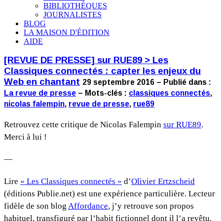
BIBLIOTHÈQUES
JOURNALISTES
BLOG
LA MAISON D'ÉDITION
AIDE
[REVUE DE PRESSE] sur RUE89 > Les
Classiques connectés : capter les enjeux du
Web en chantant
29 septembre 2016 – Publié dans :
La revue de presse
– Mots-clés :
classiques connectés
,
nicolas falempin
,
revue de presse
,
rue89
Retrouvez cette critique de Nicolas Falempin
sur RUE89
.
Merci à lui !
—
Lire
« Les Classiques connectés »
d’
Olivier Ertzscheid
(éditions Publie.net) est une expérience particulière. Lecteur
fidèle de son blog
Affordance
, j’y retrouve son propos
habituel, transfiguré par l’habit fictionnel dont il l’a revêtu.